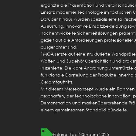
ergänzte die Präsentation und veranschauli
Einsatz moderner Technologie im taktischen U
Darüber hinaus wurden spezialisierte taktisch
Ausrüstung, innovative Einsatzbekleidung sow
hochentwickelte Sicherheitslösungen präsentie
gezielt auf die Anforderungen professionelle
ausgerichtet sind.
1MOA setzte auf eine strukturierte Wandpräse
Waffen und Zubehör übersichtlich und praxi
inszenierte. Die klare Anordnung unterstützte 
funktionale Darstellung der Produkte innerhal
Gesamtauftritts.
Mit diesem Messekonzept wurde ein Rahmen
geschaffen, der technologische Innovation, 
Demonstration und markenübergreifende Präs
einem gemeinsamen Standbild bündelte.

Enforce Tac Nürnberg 2025