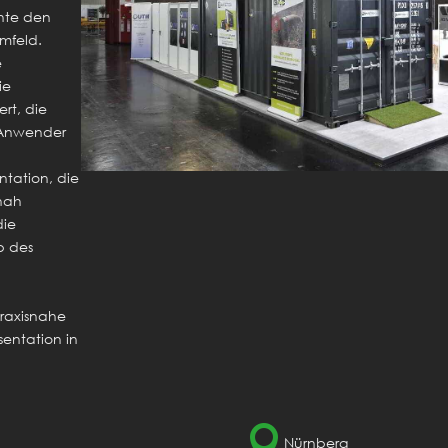
chte den
mfeld.
e
ie
rt, die
r Anwender
ntation, die
snah
die
b des
praxisnahe
entation in

Nürnberg