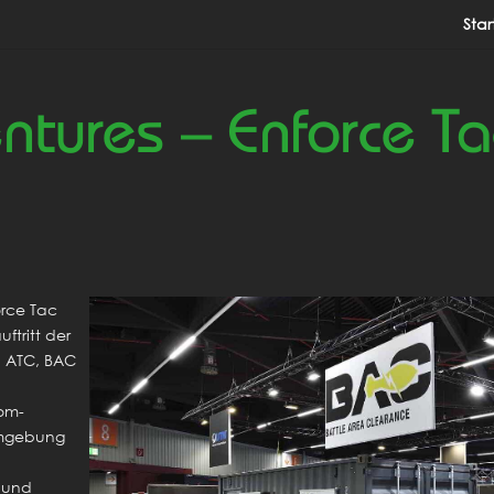
Star
ntures – Enforce T
orce Tac
tritt der
 ATC, BAC
oom-
Umgebung
rhund