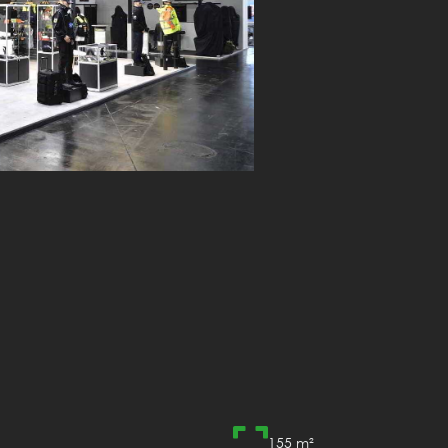

155 m²