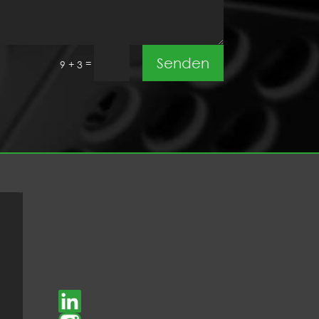
Senden
=
9 + 3